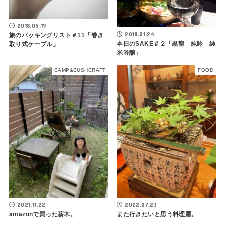
2018.05.19
2018.01.24
旅のパッキングリスト＃11「巻き
本日のSAKE＃２「黒龍 純吟 純
取り式ケーブル」
米吟醸」
CAMP&BUSHCRAFT
FOOD
2021.11.22
2022.07.23
amazonで買った薪木。
また行きたいと思う料理屋。