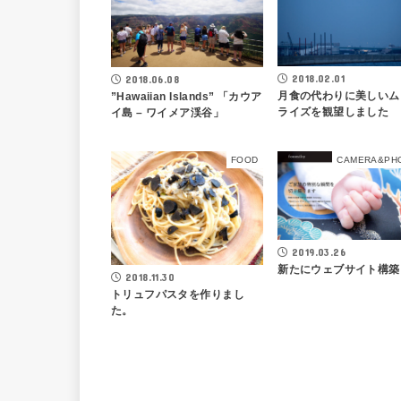
2018.02.01
2018.06.08
月食の代わりに美しいム
”Hawaiian Islands” 「カウア
ライズを観望しました
イ島 – ワイメア渓谷」
FOOD
CAMERA&PH
2019.03.26
新たにウェブサイト構築
2018.11.30
トリュフパスタを作りまし
た。