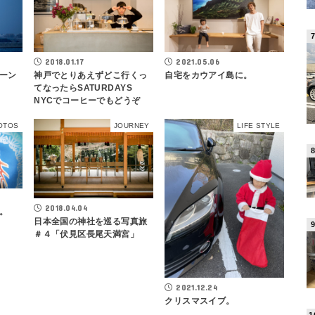
2018.01.17
2021.05.06
ーン
神戸でとりあえずどこ行くっ
自宅をカウアイ島に。
てなったらSATURDAYS
NYCでコーヒーでもどうぞ
OTOS
JOURNEY
LIFE STYLE
2018.04.04
。
日本全国の神社を巡る写真旅
＃４「伏見区長尾天満宮」
2021.12.24
クリスマスイブ。