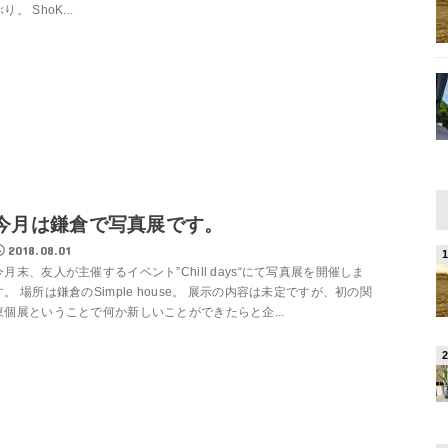
り。 ShoK...
今月は鎌倉で写真展です。
2018.08.01
今月末、友人が主催するイベント”Chill days“にて写真展を開催しま
す。 場所は鎌倉のSimple house。 展示の内容は未定ですが、初の関
東個展ということで何か新しいことができたらと企...