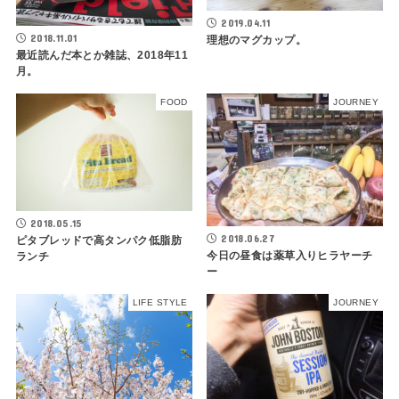
2019.04.11
2018.11.01
理想のマグカップ。
最近読んだ本とか雑誌、2018年11
月。
FOOD
JOURNEY
2018.05.15
2018.06.27
ピタブレッドで高タンパク低脂肪
今日の昼食は薬草入りヒラヤーチ
ランチ
ー
LIFE STYLE
JOURNEY