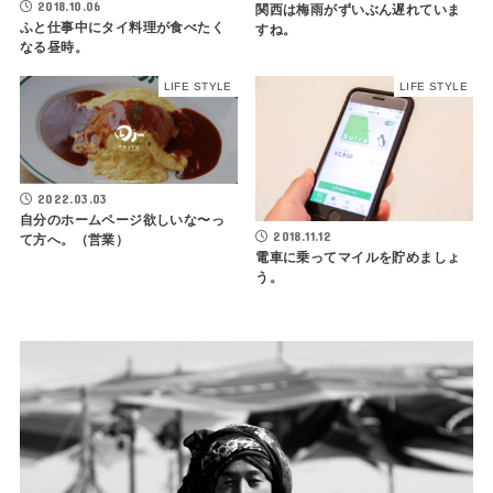
2018.10.06
関西は梅雨がずいぶん遅れていま
ふと仕事中にタイ料理が食べたく
すね。
なる昼時。
LIFE STYLE
LIFE STYLE
2022.03.03
自分のホームページ欲しいな〜っ
2018.11.12
て方へ。（営業）
電車に乗ってマイルを貯めましょ
う。