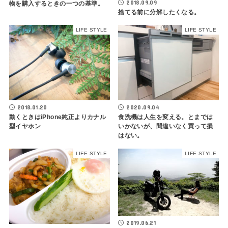
2018.09.09
物を購入するときの一つの基準。
捨てる前に分解したくなる。
LIFE STYLE
LIFE STYLE
2018.01.20
2020.09.04
動くときはiPhone純正よりカナル
食洗機は人生を変える。とまでは
型イヤホン
いかないが、間違いなく買って損
はない。
LIFE STYLE
LIFE STYLE
2019.06.21