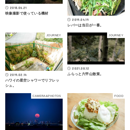
2018.06.21
映像撮影で使っている機材
2019.04.19
レバーは当日が一番。
JOURNEY
JOURNEY
2021.08.12
ふらっと六甲山散策。
2019.02.14
ハワイの星空シャワーでリフレッ
シュ。
CAMERA&PHOTOS
FOOD