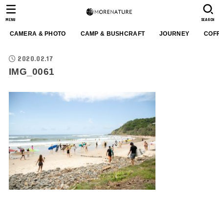
MENU
SEARCH
CAMERA & PHOTO
CAMP & BUSHCRAFT
JOURNEY
COF
2020.02.17
IMG_0061