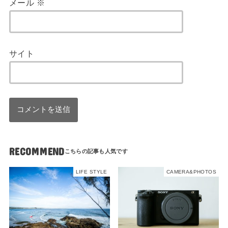
メール
※
サイト
RECOMMEND
LIFE STYLE
CAMERA&PHOTOS