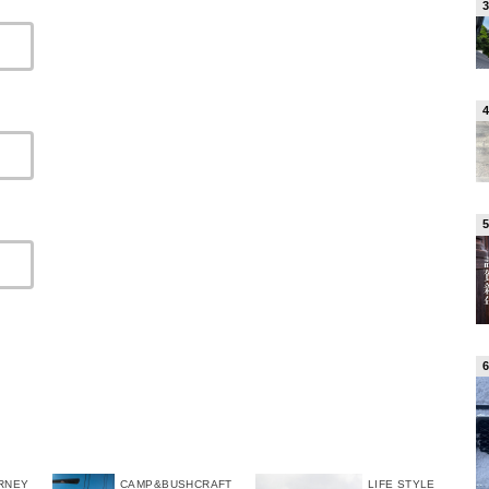
RNEY
CAMP&BUSHCRAFT
LIFE STYLE