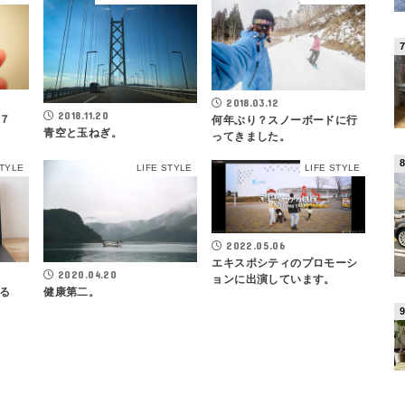
2018.03.12
2018.11.20
７
何年ぶり？スノーボードに行
青空と玉ねぎ。
ってきました。
STYLE
LIFE STYLE
LIFE STYLE
2022.05.06
エキスポシティのプロモーシ
2020.04.20
ョンに出演しています。
る
健康第二。