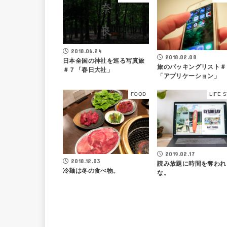
2018.06.24
2018.02.08
日本全国の神社を巡る写真旅
旅のパッキングリスト＃
＃７「春日大社」
「アプリケーション」
FOOD
LIFE 
2019.02.17
2018.12.03
読み放題に時間を奪われ
冷麺は冬の食べ物。
な。