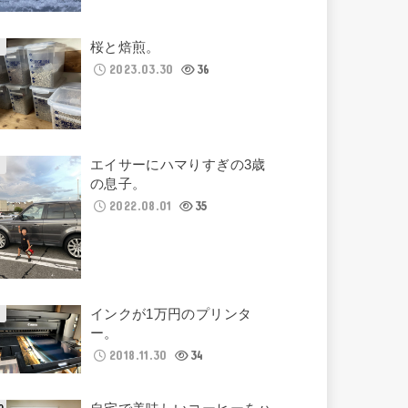
桜と焙煎。
2023.03.30
36
エイサーにハマりすぎの3歳
の息子。
2022.08.01
35
インクが1万円のプリンタ
ー。
2018.11.30
34