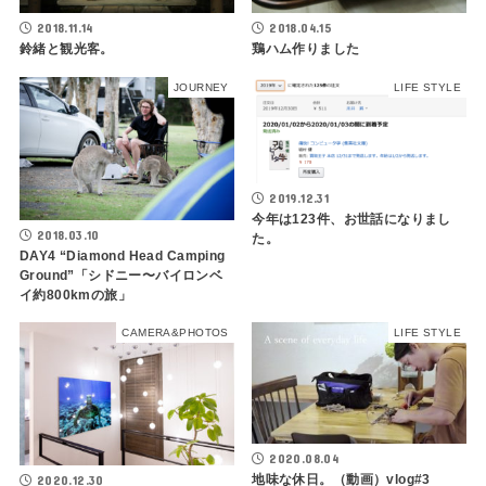
2018.11.14
2018.04.15
鈴緒と観光客。
鶏ハム作りました
JOURNEY
LIFE STYLE
2019.12.31
今年は123件、お世話になりまし
2018.03.10
た。
DAY4 “Diamond Head Camping
Ground”「シドニー〜バイロンベ
イ約800kmの旅」
CAMERA&PHOTOS
LIFE STYLE
2020.08.04
地味な休日。（動画）vlog#3
2020.12.30