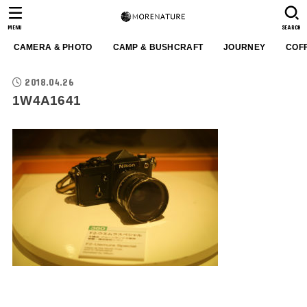
MENU
SEARCH
CAMERA & PHOTO
CAMP & BUSHCRAFT
JOURNEY
COF
2018.04.26
1W4A1641