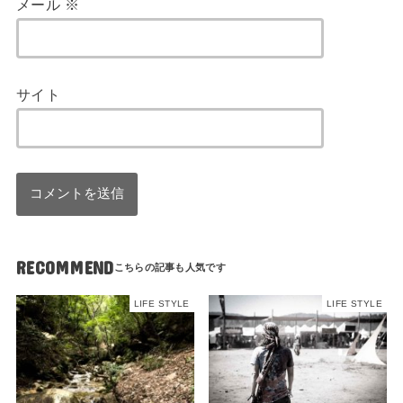
メール
※
サイト
RECOMMEND
LIFE STYLE
LIFE STYLE