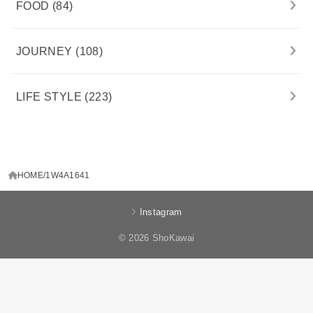
FOOD
(84)
JOURNEY
(108)
LIFE STYLE
(223)
HOME
1W4A1641
Instagram
© 2026 ShoKawai