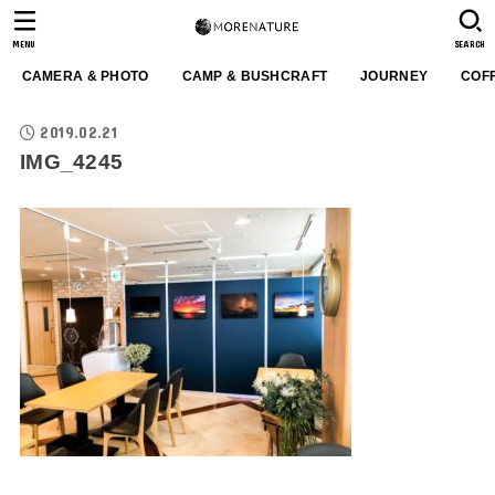
MENU
SEARCH
CAMERA & PHOTO
CAMP & BUSHCRAFT
JOURNEY
COF
2019.02.21
IMG_4245