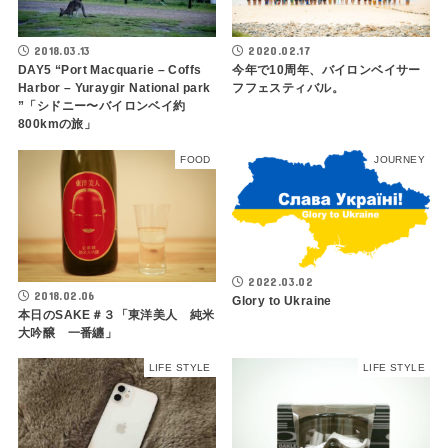
2018.03.13
2020.02.17
DAY5 “Port Macquarie – Coffs
今年で10周年、バイロンベイサー
Harbor – Yuraygir National park
フフェスティバル。
”「シドニー〜バイロンベイ約
800kmの旅」
FOOD
JOURNEY
2022.03.02
2018.02.06
Glory to Ukraine
本日のSAKE＃３「東洋美人 純米
大吟醸 一番纏」
LIFE STYLE
LIFE STYLE