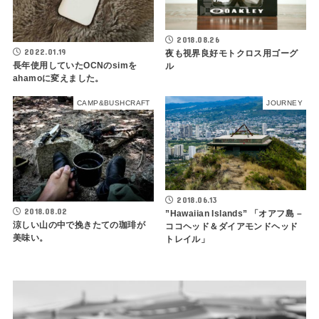
2018.08.26
2022.01.19
夜も視界良好モトクロス用ゴーグ
長年使用していたOCNのsimを
ル
ahamoに変えました。
CAMP&BUSHCRAFT
JOURNEY
2018.06.13
2018.08.02
”Hawaiian Islands” 「オアフ島 –
涼しい山の中で挽きたての珈琲が
ココヘッド＆ダイアモンドヘッド
美味い。
トレイル」