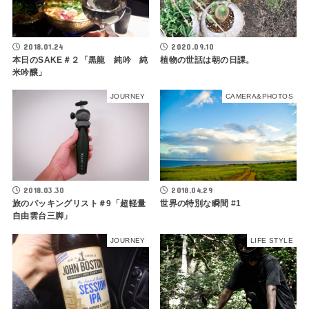
2018.01.24
2020.09.10
本日のSAKE＃２「黒龍 純吟 純
植物の世話は朝の日課。
米吟醸」
JOURNEY
CAMERA&PHOTOS
2018.03.30
2018.04.29
旅のパッキングリスト＃9「超軽量
世界の特別な瞬間 #1
自由雲台三脚」
JOURNEY
LIFE STYLE