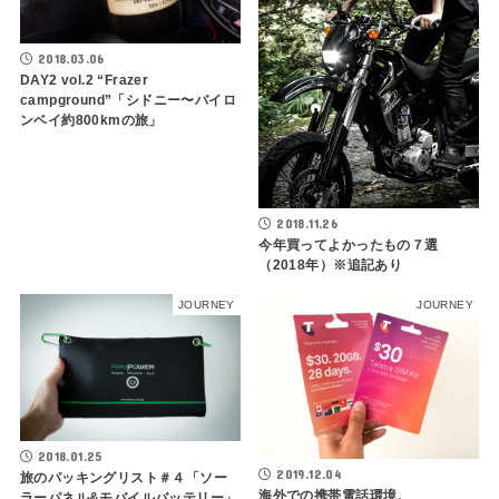
2018.03.06
DAY2 vol.2 “Frazer
campground”「シドニー〜バイロ
ンベイ約800kmの旅」
2018.11.26
今年買ってよかったもの７選
（2018年）※追記あり
JOURNEY
JOURNEY
2018.01.25
2019.12.04
旅のパッキングリスト＃４「ソー
海外での携帯電話環境。
ラーパネル&モバイルバッテリー」