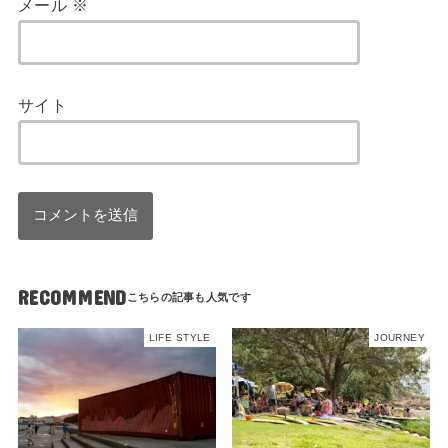
メール
※
サイト
RECOMMEND
LIFE STYLE
JOURNEY