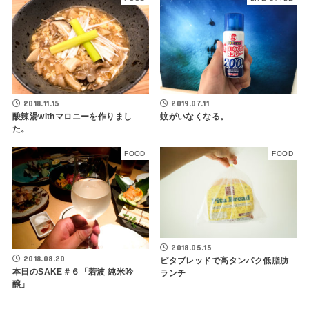
2018.11.15
2019.07.11
酸辣湯withマロニーを作りまし
蚊がいなくなる。
た。
FOOD
FOOD
2018.05.15
2018.08.20
ピタブレッドで高タンパク低脂肪
本日のSAKE＃６「若波 純米吟
ランチ
醸」