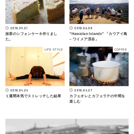
2018.09.21
2018.06.08
抹茶のシフォンケーキ作りまし
”Hawaiian Islands” 「カウアイ島
た。
– ワイメア渓谷」
LIFE STYLE
COFFEE
2018.04.24
2018.04.27
１週間本気でストレッチした結果
カフェオレとカフェラテの中間を
楽しむ