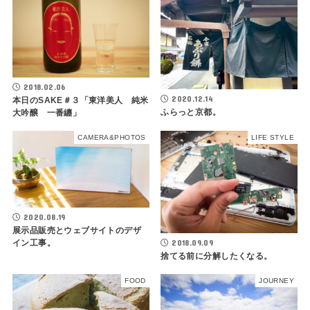
2018.02.06
2020.12.14
本日のSAKE＃３「東洋美人 純米
ふらっと京都。
大吟醸 一番纏」
CAMERA&PHOTOS
LIFE STYLE
2020.08.19
展示品販売とウェブサイトのデザ
2018.09.09
イン工事。
捨てる前に分解したくなる。
FOOD
JOURNEY