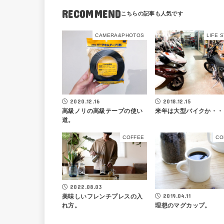
RECOMMEND
CAMERA&PHOTOS
LIFE 
2020.12.16
2018.12.15
高級ノリの高級テープの使い
来年は大型バイクか・・
道。
COFFEE
CO
2022.08.03
2019.04.11
美味しいフレンチプレスの入
理想のマグカップ。
れ方。