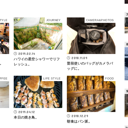
STYLE
JOURNEY
CAMERA&PHOTOS
2019.02.14
2018.11.09
ハワイの星空シャワーでリフ
。
普段使いのバッグがカメラバ
レッシュ。
ッグに。
FFEE
LIFE STYLE
FOOD
2019.04.12
2018.12.29
本日の焼き鳥。
朝食はパン派。