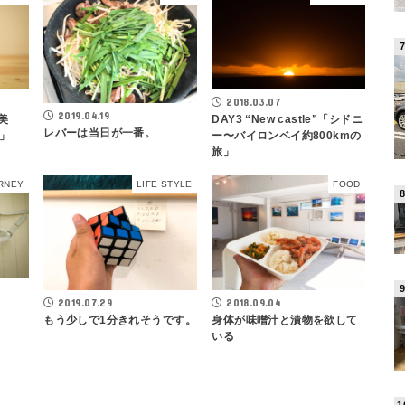
2018.03.07
2019.04.19
美
DAY3 “New castle”「シドニ
レバーは当日が一番。
」
ー〜バイロンベイ約800kmの
旅」
RNEY
LIFE STYLE
FOOD
2019.07.29
2018.09.04
もう少しで1分きれそうです。
身体が味噌汁と漬物を欲して
いる