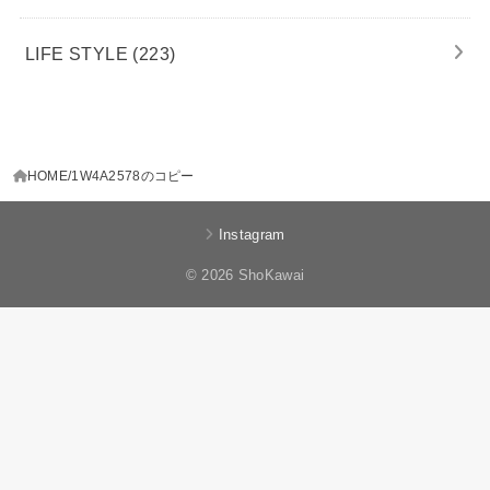
LIFE STYLE
(223)
HOME
1W4A2578のコピー
Instagram
© 2026 ShoKawai