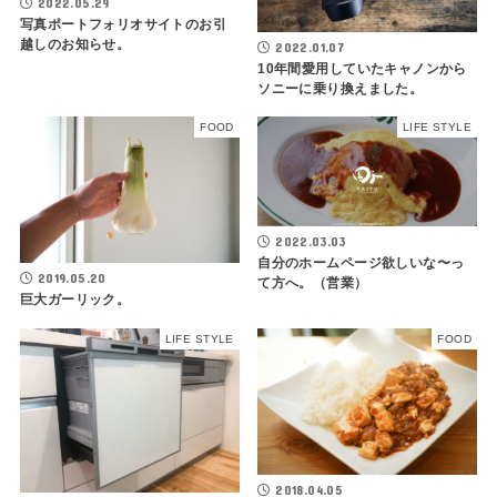
2022.05.29
写真ポートフォリオサイトのお引
越しのお知らせ。
2022.01.07
10年間愛用していたキャノンから
ソニーに乗り換えました。
FOOD
LIFE STYLE
2022.03.03
自分のホームページ欲しいな〜っ
2019.05.20
て方へ。（営業）
巨大ガーリック。
LIFE STYLE
FOOD
2018.04.05