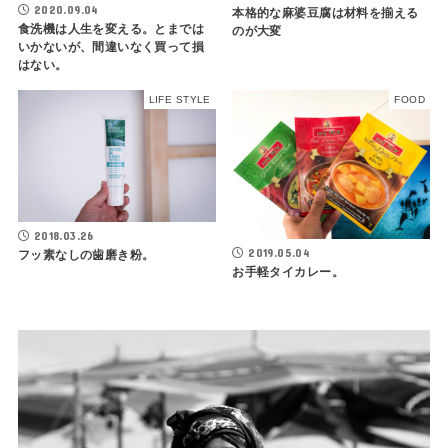
2020.09.04
本格的な麻婆豆腐は材料を揃える
食洗機は人生を変える。とまでは
のが大変
いかないが、間違いなく買って損
はない。
LIFE STYLE
FOOD
2018.03.26
2019.05.04
フッ素なしの歯磨き粉。
お手軽タイカレー。