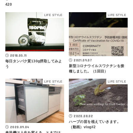
420
LIFE STYLE
LIFE STYLE
2018.05.11
2021.09.07
毎日タンパク質130g摂取してみよ
新型コロナウイルスワクチンを接
う
種しました。（1回目）
LIFE STYLE
LIFE STYLE
2020.08.02
ハーブの苗を植えていきます。
2020.09.04
（動画）vlog#2
食洗機は人生を変える。とまでは