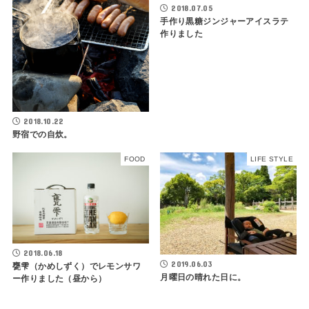
2018.07.05
手作り黒糖ジンジャーアイスラテ
作りました
2018.10.22
野宿での自炊。
FOOD
LIFE STYLE
2018.06.18
2019.06.03
甕雫（かめしずく）でレモンサワ
月曜日の晴れた日に。
ー作りました（昼から）