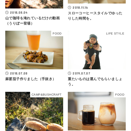
2018.11.16
2018.08.04
スローコーヒースタイルでゆった
山で珈琲を淹れているだけの動画
りした時間を。
（うりぼー登場）
FOOD
LIFE STYLE
2018.07.08
2019.07.07
麻婆茄子作りました（手抜き）
重たいものは運んでもらいましょ
う。
CAMP&BUSHCRAFT
FOOD