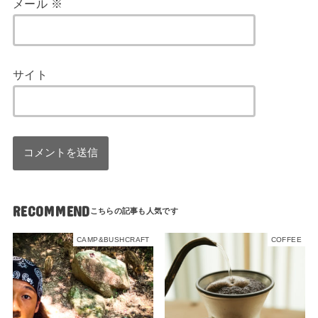
メール
※
サイト
RECOMMEND
CAMP&BUSHCRAFT
COFFEE