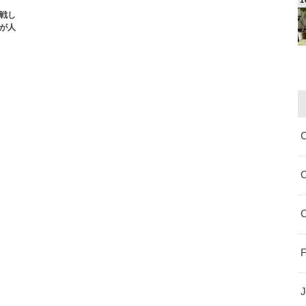
戦し
が人