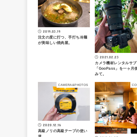
2019.03.19
注文の度に打つ、手打ち冷麺
が美味しい焼肉屋。
2021.02.23
カメラ機材レンタルサブ
「GooPass」を一ヶ月
みて。
CAMERA&PHOTOS
CO
2020.12.16
高級ノリの高級テープの使い
道。