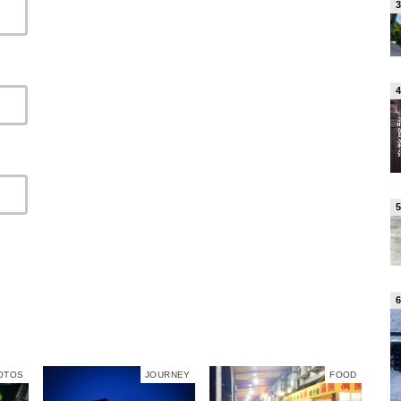
OTOS
JOURNEY
FOOD