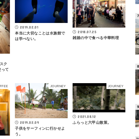
2019.02.01
2018.07.25
本当に大切なことは水族館で
雑踏の中で食べる中華料理
は学べない。
スク
使って
FFEE
JOURNEY
JOURNEY
2021.08.12
2019.02.09
ふらっと六甲山散策。
子供をサーフィンに行かせよ
う。