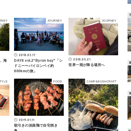
RNEY
JOURNEY
JOURNEY
2018.03.17
2018.05.21
、海
DAY8 vol.2“Byron bay”「シ
世界一雨が降る場所へ
ドニー〜バイロンベイ約
800kmの旅」
STYLE
FOOD
CAMP&BUSHCRAFT
2019.01.11
朝引きの淡路鶏で自宅焼き
鳥。