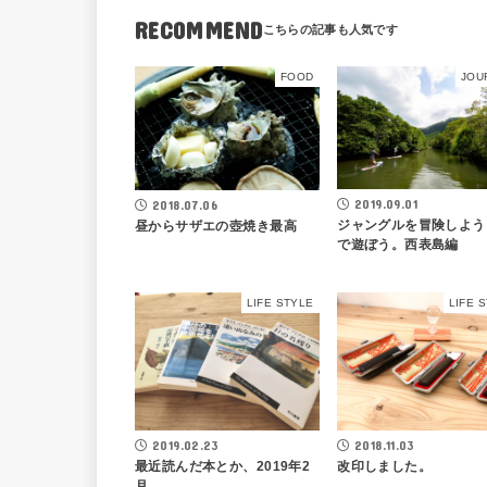
RECOMMEND
FOOD
JOU
2019.09.01
2018.07.06
ジャングルを冒険しよう
昼からサザエの壺焼き最高
で遊ぼう。西表島編
LIFE STYLE
LIFE 
2019.02.23
2018.11.03
最近読んだ本とか、2019年2
改印しました。
月。