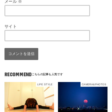
メール
※
サイト
RECOMMEND
LIFE STYLE
CAMERA&PHOTOS