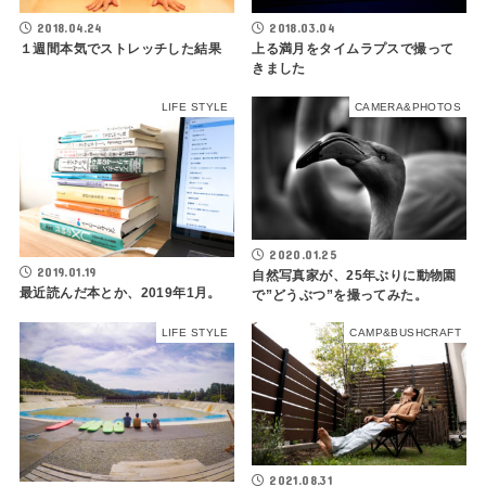
2018.04.24
2018.03.04
１週間本気でストレッチした結果
上る満月をタイムラプスで撮って
きました
LIFE STYLE
CAMERA&PHOTOS
2020.01.25
2019.01.19
自然写真家が、25年ぶりに動物園
最近読んだ本とか、2019年1月。
で”どうぶつ”を撮ってみた。
LIFE STYLE
CAMP&BUSHCRAFT
2021.08.31