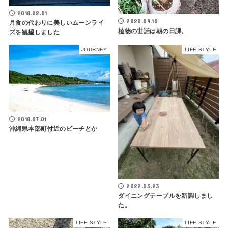
2018.02.01
2020.09.10
月食の代わりに美しいムーンライ
植物の世話は朝の日課。
ズを観望しました
JOURNEY
LIFE STYLE
2018.07.01
沖縄県本部町付近のビーチとか
2022.05.23
ダイニングテーブルを新調しまし
た。
LIFE STYLE
LIFE STYLE