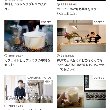
美味しいフレンチプレスの入れ
2022.08.02
方。
コーヒー豆の卸売業務をスタート
いたしました。
COFFEE
COFFEE
2018.04.27
2018.01.17
カフェオレとカフェラテの中間を
神戸でとりあえずどこ行くってな
楽しむ
ったらSATURDAYS NYCでコーヒ
ーでもどうぞ
CAMERA&PHOTOS
COFFEE
2021.04.04