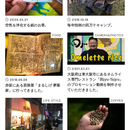
2020.04.21
2018.10.18
空気を浄化する紙のお香。
毎年恒例の四万十キャンプ。
FOOD
CAMERA&PHOTOS
2021.03.01
大阪府は東大阪市にあるオムライ
ス専門レストラン「田jyu-Tajyu」
2018.08.08
のプロモーション動画を制作させ
赤坂にある居酒屋「まるしげ 夢葉
ていただきました。
家」に行ってきました。
LIFE STYLE
COFFEE