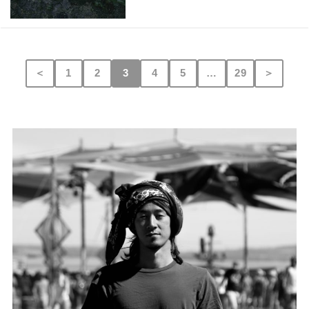
＜
1
2
3
4
5
…
29
＞