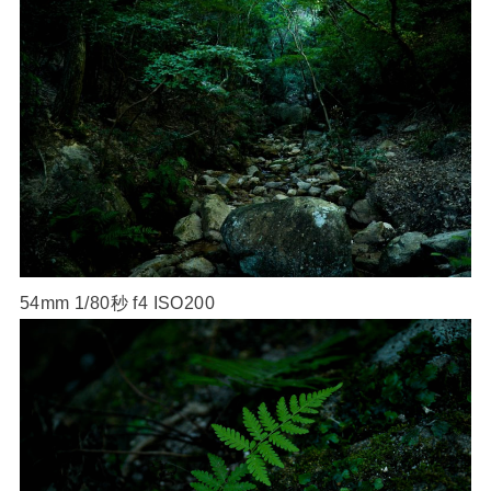
54mm 1/80秒 f4 ISO200