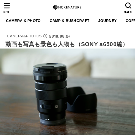
MENU
SEARCH
CAMERA & PHOTO
CAMP & BUSHCRAFT
JOURNEY
COF
2018.08.24
CAMERA&PHOTOS
動画も写真も景色も人物も（SONY a6500編）