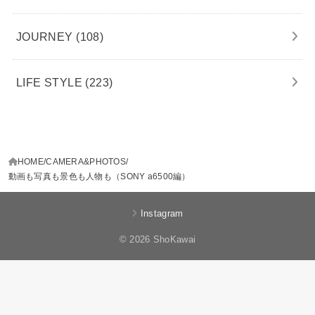
JOURNEY
(108)
LIFE STYLE
(223)
HOME
CAMERA&PHOTOS
動画も写真も景色も人物も（SONY a6500編）
Instagram
© 2026 ShoKawai